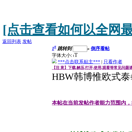
[点击查看如何以全网最
返回列表
发帖
#
1
跳转到
»
倒序看帖
T
字体大小:
t
***点击联系贴主***
|
只看作者
【注 意】下载,解压,打开,使用,观看等常见问题
HBW韩博惟欧式泰
本帖在当前发帖作者能力范围内，