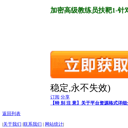
加密高级教练员扶靶1-针
稳定,永不失效)
订阅
分享
【特 别 注 意】关于平台资源格式详
返回列表
|
关于我们
|
联系我们
|
网站统计
|