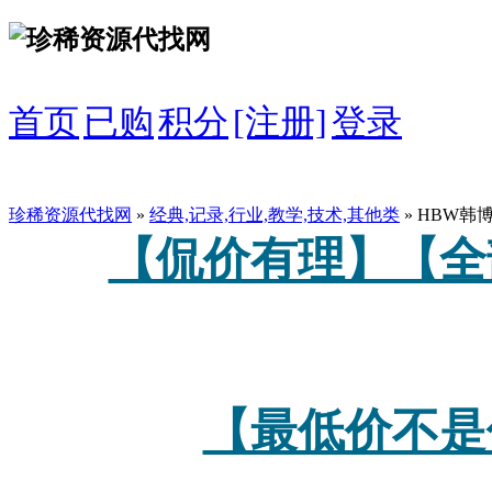
首页
已购
积分
[注册]
登录
珍稀资源代找网
»
经典,记录,行业,教学,技术,其他类
» HBW韩
【侃价有理】【全
【最低价不是