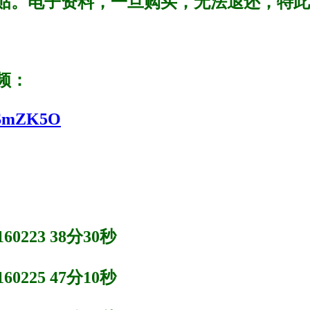
贴。电子资料，一旦购买，无法退还，特此
频：
1eSmZK5O
0223 38分30秒
0225 47分10秒