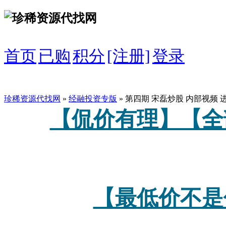
首页
已购
积分
[注册]
登录
珍稀资源代找网
»
经融投资专版
» 第四期 宋磊炒股 内部视频
【侃价有理】【全
【最低价不是