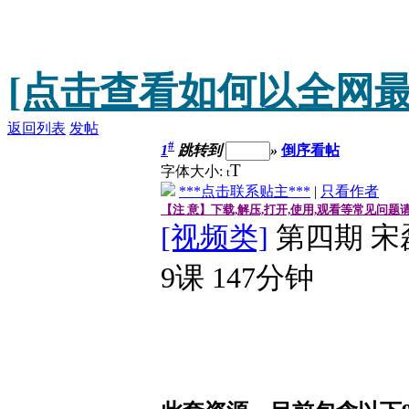
[点击查看如何以全网最
返回列表
发帖
#
1
跳转到
»
倒序看帖
T
字体大小:
t
***点击联系贴主***
|
只看作者
【注 意】下载,解压,打开,使用,观看等常见问题
[视频类]
第四期 宋
9课 147分钟