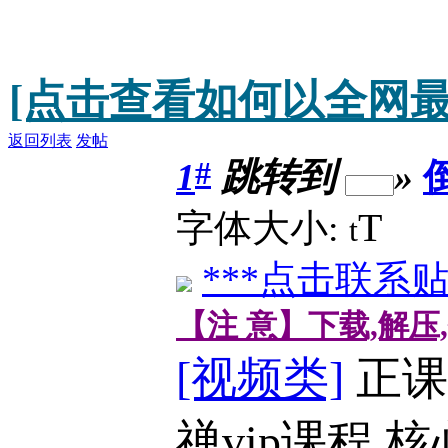
[点击查看如何以全网最
返回列表
发帖
#
1
跳转到
»
T
字体大小:
t
***点击联系贴
【注 意】下载,解压
[视频类]
正课
禅vip课程 