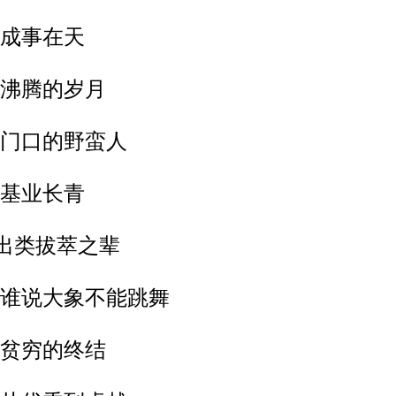
-成事在天
-沸腾的岁月
-门口的野蛮人
-基业长青
7出类拔萃之辈
8-谁说大象不能跳舞
-贫穷的终结