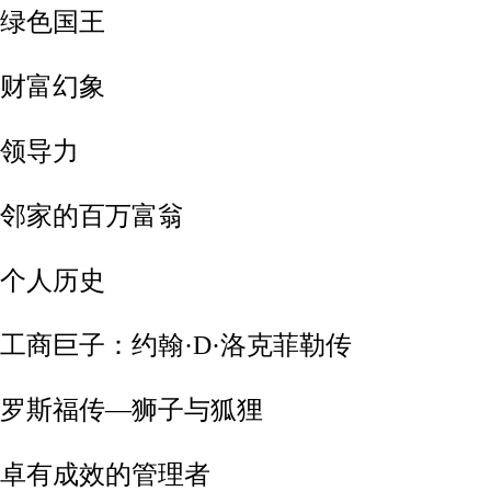
-绿色国王
-财富幻象
-领导力
6-邻家的百万富翁
-个人历史
-工商巨子：约翰·D·洛克菲勒传
9-罗斯福传—狮子与狐狸
0-卓有成效的管理者