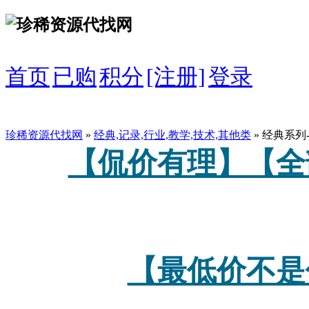
首页
已购
积分
[注册]
登录
珍稀资源代找网
»
经典,记录,行业,教学,技术,其他类
» 经典系列
【侃价有理】【全
【最低价不是