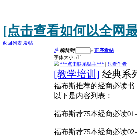
[点击查看如何以全网最
返回列表
发帖
#
1
跳转到
»
正序看帖
T
字体大小:
t
***点击联系贴主***
|
只看作者
[教学培训]
经典系列
福布斯推荐的经商必读书
以下是内容列表：
福布斯荐75本经商必读01-
福布斯荐75本经商必读0