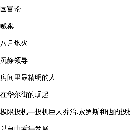
-国富论
-贼巢
-八月炮火
-沉静领导
2-房间里最精明的人
3-在华尔街的崛起
4-极限投机—投机巨人乔治.索罗斯和他的
5-以自由看待发展