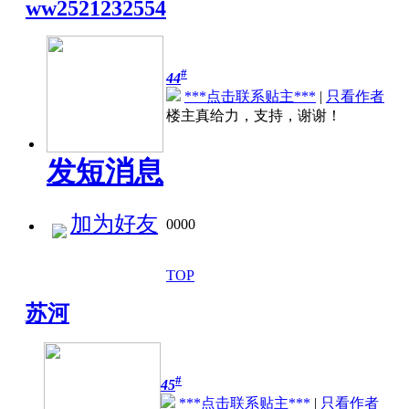
ww2521232554
#
44
***点击联系贴主***
|
只看作者
楼主真给力，支持，谢谢！
发短消息
加为好友
0000
TOP
苏河
#
45
***点击联系贴主***
|
只看作者