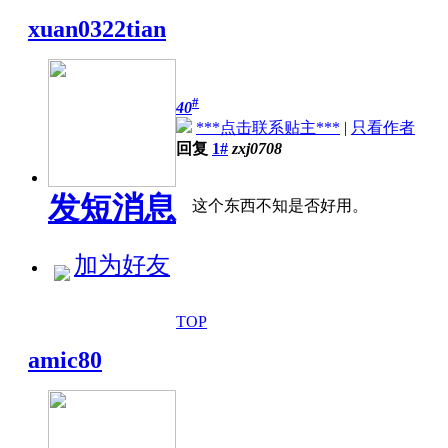
xuan0322tian
#
40
***点击联系贴主***
|
只看作者
回复
1#
zxj0708
发短消息
这个东西不知是否好用。
加为好友
TOP
amic80