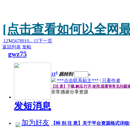
[点击查看如何以全网最
1
2
3
4
5
6
7
8
9
10
... 15
下一页
返回列表
发帖
gwz75
#
31
跳转到
»
***点击联系贴主***
|
只看作者
【注 意】下载,解压,打开,使用,观看等常见问题
非常感谢分享资源
发短消息
加为好友
【特 别 注 意】关于平台资源格式详