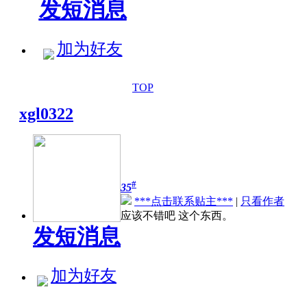
发短消息
加为好友
TOP
xgl0322
#
35
***点击联系贴主***
|
只看作者
应该不错吧 这个东西。
发短消息
加为好友