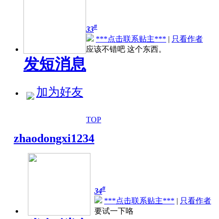
#
33
***点击联系贴主***
|
只看作者
应该不错吧 这个东西。
发短消息
加为好友
TOP
zhaodongxi1234
#
34
***点击联系贴主***
|
只看作者
要试一下咯