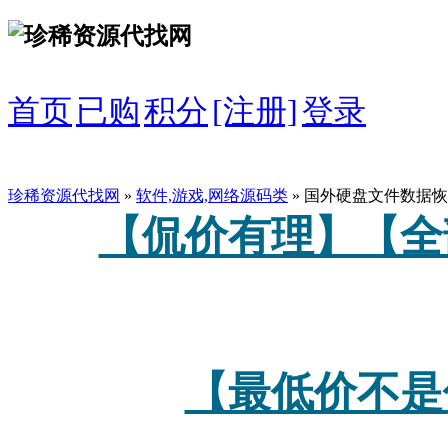
首页
已购
积分
[注册]
登录
珍稀资源代找网
»
软件,游戏,网络源码类
» 国外硬盘文件数据恢
【侃价有理】【全
【最低价不是