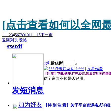
[点击查看如何以全网最
1 ...
2
3
4
5
6
7
8
9
10
11
... 15
下一页
返回列表
发帖
sxszdf
#
46
跳转到
»
***点击联系贴主***
|
只看作者
【注 意】下载,解压,打开,使用,观看等常见问题
这个东西不知是否好用。
发短消息
加为好友
【特 别 注 意】关于平台资源格式详