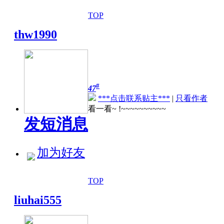
TOP
thw1990
#
47
***点击联系贴主***
|
只看作者
看一看~ !~~~~~~~~~~
发短消息
加为好友
TOP
liuhai555