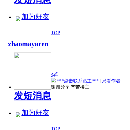
加为好友
TOP
zhaomayaren
#
54
***点击联系贴主***
|
只看作者
谢谢分享 辛苦楼主
发短消息
加为好友
TOP