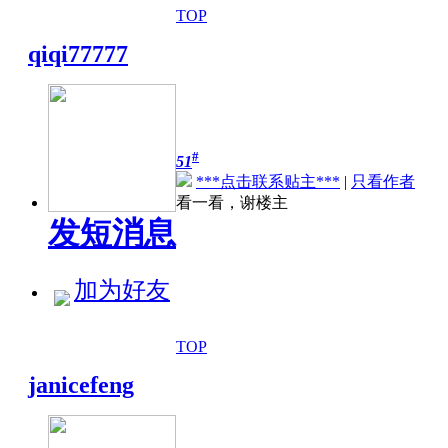
TOP
qiqi77777
#
51
***点击联系贴主***
|
只看作者
看一看，谢楼主
发短消息
加为好友
TOP
janicefeng