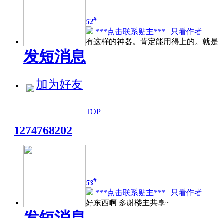
#
52
***点击联系贴主***
|
只看作者
有这样的神器。肯定能用得上的。就是
发短消息
加为好友
TOP
1274768202
#
53
***点击联系贴主***
|
只看作者
好东西啊 多谢楼主共享~
发短消息