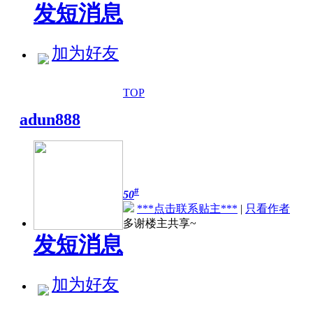
发短消息
加为好友
TOP
adun888
#
50
***点击联系贴主***
|
只看作者
多谢楼主共享~
发短消息
加为好友