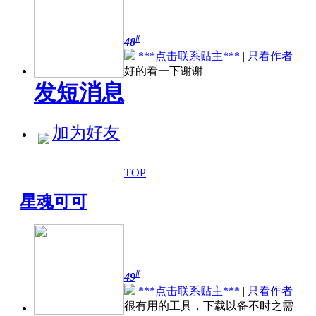
#
48
***点击联系贴主***
|
只看作者
好的看一下谢谢
发短消息
加为好友
TOP
星魂可可
#
49
***点击联系贴主***
|
只看作者
很有用的工具，下载以备不时之需