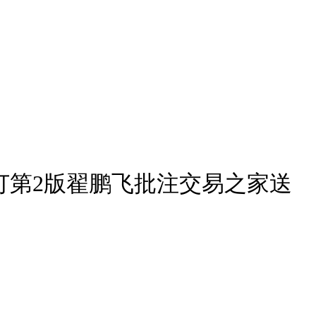
订第2版翟鹏飞批注交易之家送