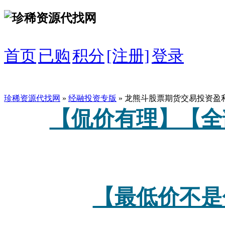
首页
已购
积分
[注册]
登录
珍稀资源代找网
»
经融投资专版
» 龙熊斗股票期货交易投资盈
【侃价有理】【全
【最低价不是