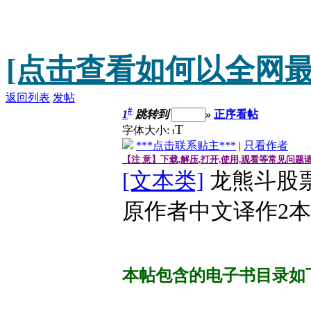
[点击查看如何以全网最
返回列表
发帖
#
1
跳转到
»
正序看帖
T
字体大小:
t
***点击联系贴主***
|
只看作者
【注 意】下载,解压,打开,使用,观看等常见问题
[文本类]
龙熊斗股
原作者中文译作2本
本帖包含的电子书目录如