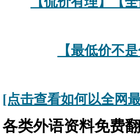
【侃价有理】【全
【最低价不是
[点击查看如何以全网最
各类外语资料免费