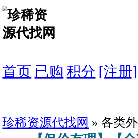
首页
已购
积分
[注册]
珍稀资源代找网
» 各类