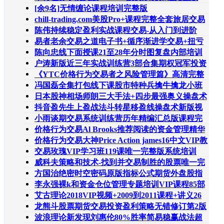
[余9名]无情缠论课程培训完整版
chill-trading.com美股Pro+课程完整全套旅居交易
员YC日内交易
陈伟持续稳定盈利实战课程交易-从入门到进阶
+双顺交易法则共
易者老余交易之道电子书+循序渐进学交易+扭亏
为盈必修课+全周
陈向忠线下面授课21至28年分时图复盘内部培训
送日内短线期货
户涛新版近三年实战训练营3部合集期权冠军投资
沙龙期报商学院
《YTC价格行为交易者之风险管理篇》高清完整
167页电子书-交易
冯国磊全集打包线下课股市特种兵擒牛擒龙小班
密码投资22式涨
日本股神相场师朗三大手法+四步最强奥义操盘术
全散弹枪投资法
抖音盈先生上盈战法斗转星移盈线操盘术新版视
频课程全集409份
小雨谈期交易系统训练营历年精编汇总版课程完
整全套仅此一期
价格行为交易Al Brooks推荐阅读的资金管理精华
文章电子书+交
价格行为交易大神Price Action james16中文VIP教
学课程首发中
交易玫瑰VIP学习班119课唯一完整版系统培训
+103个配套文档+自
威科夫策略和技术-找到并交易制胜的股票唯一完
美无错版电子书
方国治绝密时空密码原版指标公式期货外盘股指
全套弘历时空之
李永强裸k和资金仓位管理专题培训VIP课程85部
+期货外汇黄金白
艾古理论2018VIP视频+2009到2011课程+讲义26
部八大评级系统量
龙熊斗股票期货交易投资盈利策略无错修订第2版
翟鹏飞批注交易
波浪理论新发现刘惠伦80%胜率简易稳赢战法超