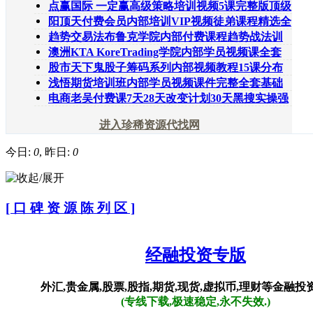
级二进制不数浪交
点赢国际 一定赢高级策略培训视频5课完整版顶级
操盘手内部付
阳顶天付费会员内部培训VIP视频徒弟课程精选全
套172部+配套教
趋势交易法布鲁克学院内部付费课程趋势战法训
练营系列11课全
澳洲KTA KoreTrading学院内部学员视频课全套
同韵外汇实战进阶
股市天下鬼股子筹码系列内部视频教程15课分布
买卖点研判加速
浅悟期货培训班内部学员视频课件完整全套基础
班阶段提升班实
电商老吴付费课7天28天改变计划30天黑搜实操强
化班冲首页刷单
进入珍稀资源代找网
今日:
0
, 昨日:
0
[ 口 碑 资 源 陈 列 区 ]
经融投资专版
外汇,贵金属,股票,股指,期货,现货,虚拟币,理财等金融
(专线下载,极速稳定,永不失效.)