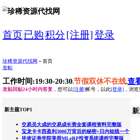
首页
已购
积分
[注册]
登录
珍稀资源代找网
» 首页
发帖
工作时间:19:30-20:30
节假双休不在线
查
.
,
发贴回贴24小时内答复
，您可以
[注册]
帐号，以此
[登录]
，浏览
新主题TOP1
新
交易员大成的交易成长营全套课程资料完整版
宝龙卡卡西盈利3000万背后的秘密+日内短线一个
月如何翻倍陈文
毕肯证券学院美股MLeRP投资系统课程完整版